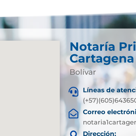
Notaría Pr
Cartagena
Bolívar
Líneas de atenc

(+57)(605)64365
Correo electrón

notaria1cartag
Dirección:
