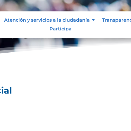
Atención y servicios a la ciudadanía
Transparen
Participa
l
Normatividad especial
&#x39;
ial