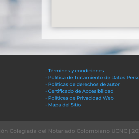
• Términos y condiciones
• Política de Tratamiento de Datos Pers
• Políticas de derechos de autor
• Certificado de Accesibilidad
• Políticas de Privacidad Web
• Mapa del Sitio
ón Colegiada del Notariado Colombiano UCNC | 20