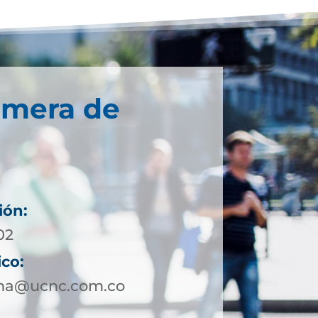
imera de
ión:
02
ico:
ena@ucnc.com.co