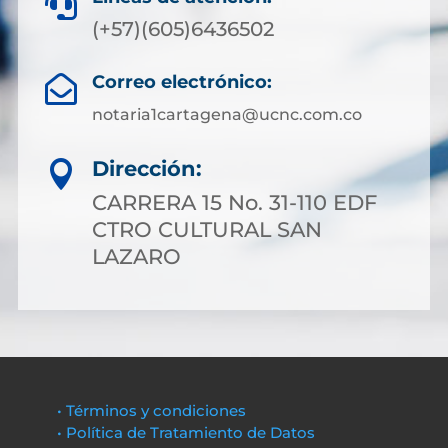

(+57)(605)6436502
Correo electrónico:

notaria1cartagena@ucnc.com.co
Dirección:

CARRERA 15 No. 31-110 EDF
CTRO CULTURAL SAN
LAZARO
• Términos y condiciones
• Política de Tratamiento de Datos