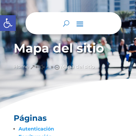
Abrir barra de herramientas
Mapa del sitio
Home
Mapa del sitio
&#x39;
Páginas
Autenticación