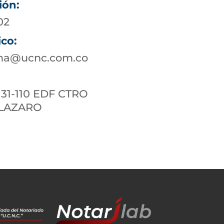
ión:
02
ico:
ena@ucnc.com.co
 31-110 EDF CTRO
 LAZARO