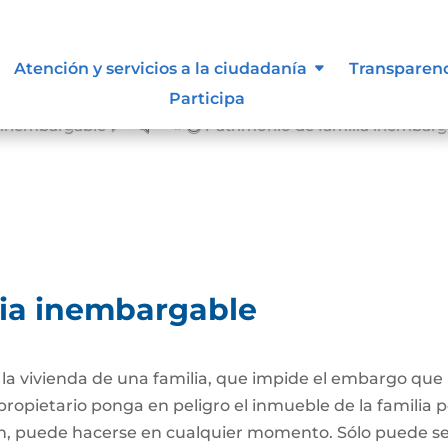
Atención y servicios a la ciudadanía
Transparen
Participa
a inembargable
Patrimonio de familia inembarg
&#x39;
lia inembargable
e la vivienda de una familia, que impide el embargo qu
propietario ponga en peligro el inmueble de la familia
ión, puede hacerse en cualquier momento. Sólo puede 