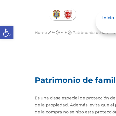
Inicio
Abrir barra de herramientas
Home
Patrimonio de famili
&#x39;
Patrimonio de fami
Es una clase especial de protección d
de la propiedad. Además, evita que el 
de la compra no se hizo esta protecc