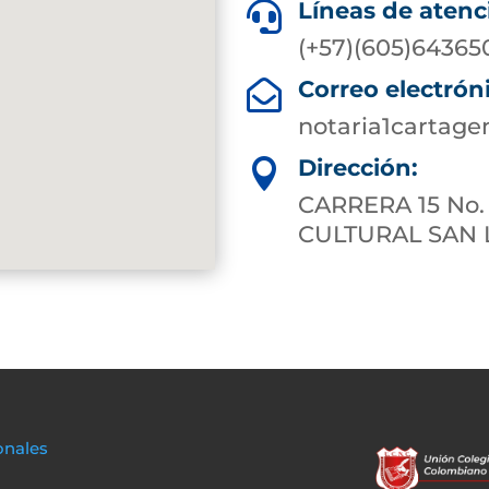
Líneas de atenc

(+57)(605)64365
Correo electrón

notaria1cartag
Dirección:

CARRERA 15 No.
CULTURAL SAN
onales