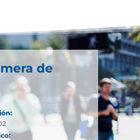
imera de
ión:
02
ico: