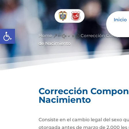
Inicio
Abrir barra de herramientas
Home
Corrección Componen
&#x39;
de Nacimiento
Corrección Componen
Nacimiento
Consiste en el cambio legal del sexo q
otorgada antes de marzo de 2.000 les 