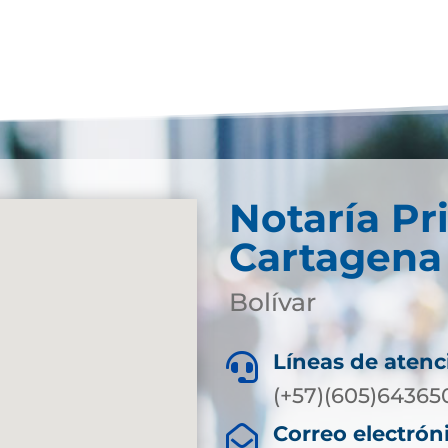
Notaría Pr
Cartagena
Bolívar
Líneas de atenc

(+57)(605)64365
Correo electrón
