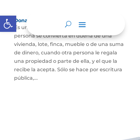
Abrir barra de herramientas
Donación
Es uno de los contratos cuyo fin es que una
persona se convierta en dueña de una
vivienda, lote, finca, mueble o de una suma
de dinero, cuando otra persona le regala
una propiedad o parte de ella, y el que la
recibe la acepta. Sólo se hace por escritura
pública,...