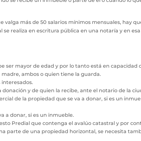
ando se recibe un inmueble o parte de él o cuando lo que
e valga más de 50 salarios mínimos mensuales, hay que
l se realiza en escritura pública en una notaría y en es
be ser mayor de edad y por lo tanto está en capacidad d
a madre, ambos o quien tiene la guarda.
 interesados.
a donación y de quien la recibe, ante el notario de la c
ercial de la propiedad que se va a donar, si es un inmu
va a donar, si es un inmueble.
sto Predial que contenga el avalúo catastral y por contr
a parte de una propiedad horizontal, se necesita tambié