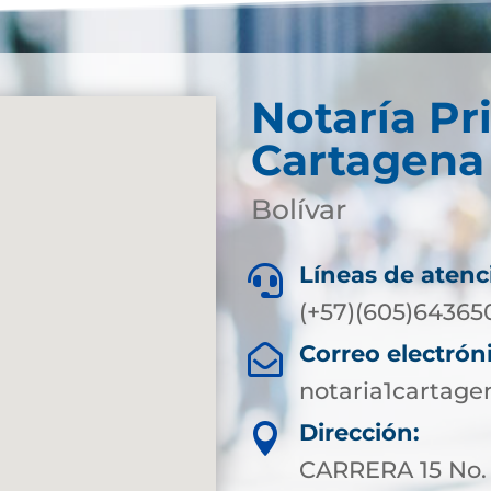
Notaría Pr
Cartagena
Bolívar
Líneas de atenc

(+57)(605)64365
Correo electrón

notaria1cartag
Dirección:

CARRERA 15 No.