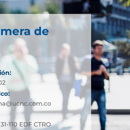
imera de
ión:
02
ico:
ena@ucnc.com.co
 31-110 EDF CTRO