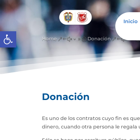
Inicio
Abrir barra de herramientas
Home
Donación
&#x39;
&#x39
Donación
Es uno de los contratos cuyo fin es qu
dinero, cuando otra persona le regala u