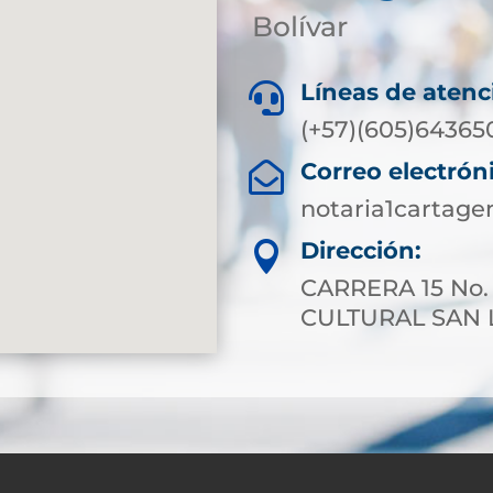
Bolívar
Líneas de atenc

(+57)(605)64365
Correo electrón

notaria1cartag
Dirección:

CARRERA 15 No.
CULTURAL SAN