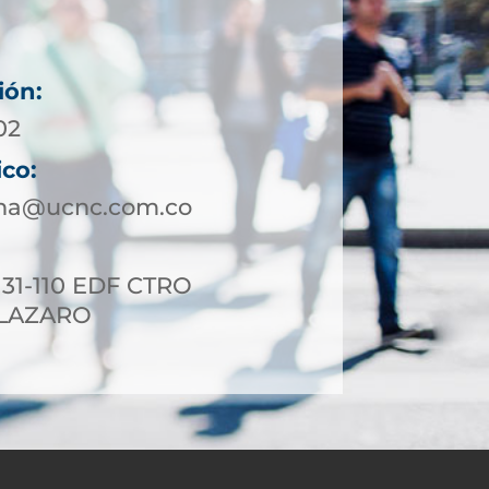
ión:
02
ico:
ena@ucnc.com.co
 31-110 EDF CTRO
 LAZARO