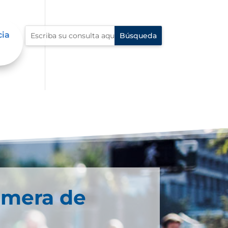
cia
imera de