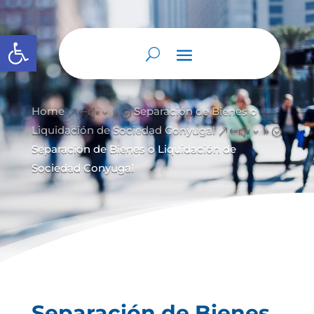
Abrir barra de herramientas
Home
Separación de Bienes o
&#x39;
Liquidación de Sociedad Conyugal
&#x39;
Separación de Bienes o Liquidación de
Sociedad Conyugal
Separación de Bienes