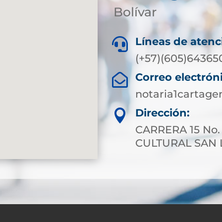
Bolívar
Líneas de atenc

(+57)(605)64365
Correo electrón

notaria1cartag
Dirección:

CARRERA 15 No.
CULTURAL SAN