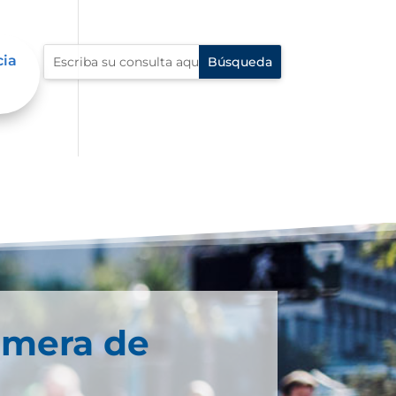
cia
imera de