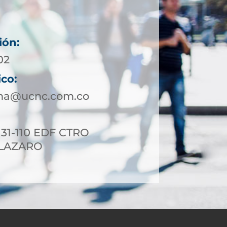
ión:
02
ico:
ena@ucnc.com.co
 31-110 EDF CTRO
 LAZARO