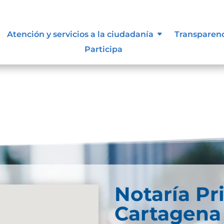
n de la información.
Atención y servicios a la ciudadanía
Transparen
Participa
Notaría Pr
Cartagena