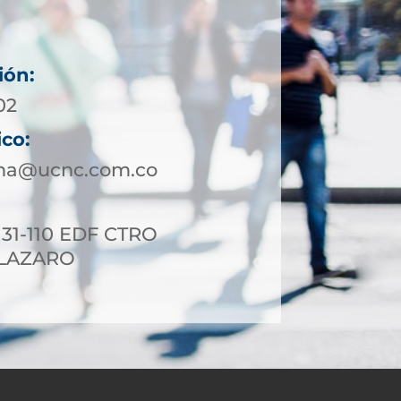
ión:
02
ico:
ena@ucnc.com.co
 31-110 EDF CTRO
 LAZARO