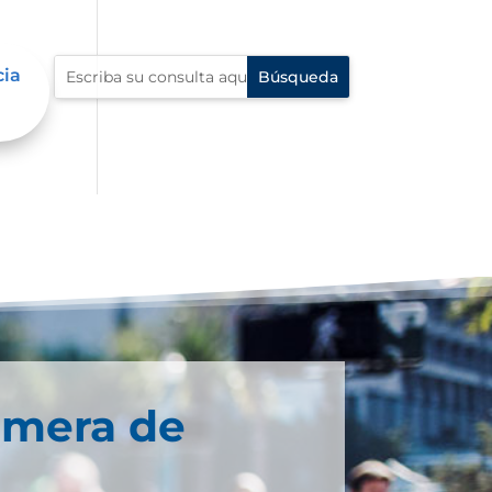
cia
imera de