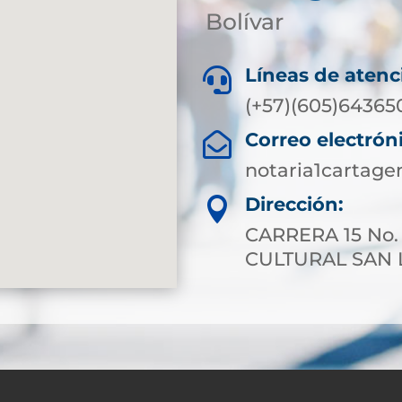
Bolívar
Líneas de atenc

(+57)(605)64365
Correo electrón

notaria1cartag
Dirección:

CARRERA 15 No.
CULTURAL SAN