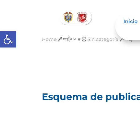
Inicio
Abrir barra de herramientas
Home
Sin categoría
&#x39;
&#x3
Esquema de publica