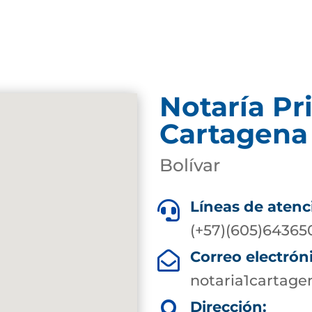
Notaría Pr
Cartagena
Bolívar
Líneas de atenc

(+57)(605)64365
Correo electrón

notaria1cartag
Dirección:
