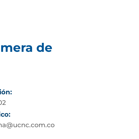
imera de
ión:
02
ico:
ena@ucnc.com.co