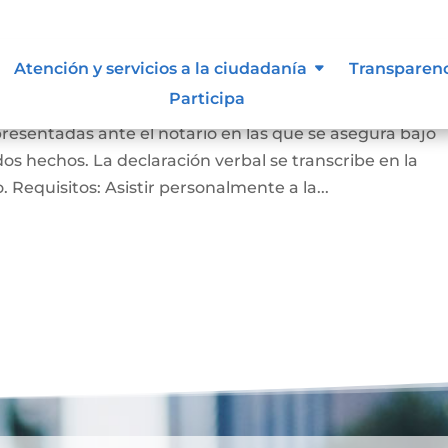
ación bajo la gravedad de
Atención y servicios a la ciudadanía
Transparen
Participa
presentadas ante el notario en las que se asegura bajo
s hechos. La declaración verbal se transcribe en la
do. Requisitos: Asistir personalmente a la...