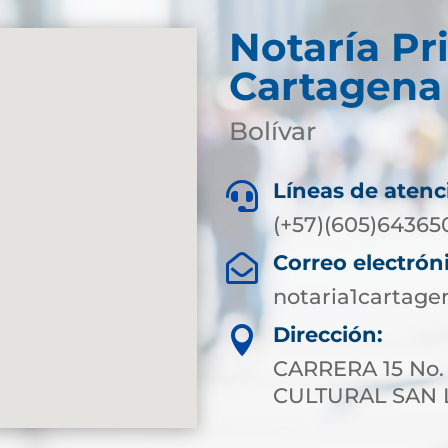
Notaría Pr
Cartagena
Bolívar
Líneas de atenc

(+57)(605)64365
Correo electrón

notaria1cartag
Dirección:

CARRERA 15 No.
CULTURAL SAN