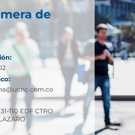
imera de
ión:
02
ico:
ena@ucnc.com.co
 31-110 EDF CTRO
 LAZARO