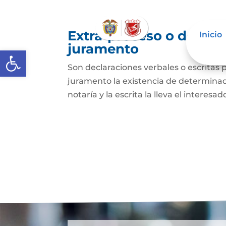
Extra-proceso o declar
Inicio
juramento
Abrir barra de herramientas
Son declaraciones verbales o escritas 
juramento la existencia de determinado
notaría y la escrita la lleva el interesa