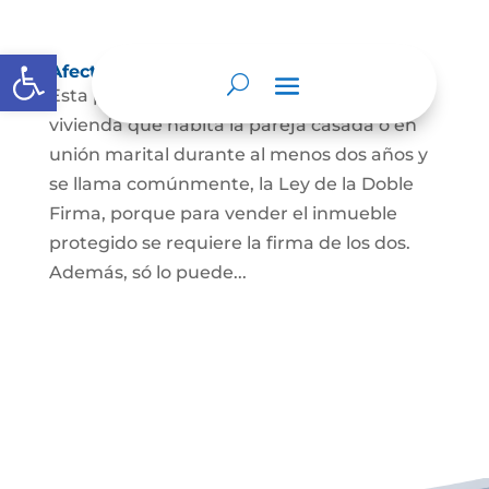
Abrir barra de herramientas
Afectación a Vivienda familiar
Esta protección la ordena la ley sobre la
vivienda que habita la pareja casada o en
unión marital durante al menos dos años y
se llama comúnmente, la Ley de la Doble
Firma, porque para vender el inmueble
protegido se requiere la firma de los dos.
Además, só lo puede...